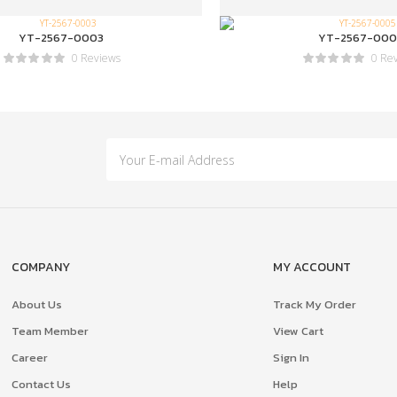
YT-2567-0003
YT-2567-000
0 Reviews
0 Re
COMPANY
MY ACCOUNT
About Us
Track My Order
Team Member
View Cart
Career
Sign In
Contact Us
Help