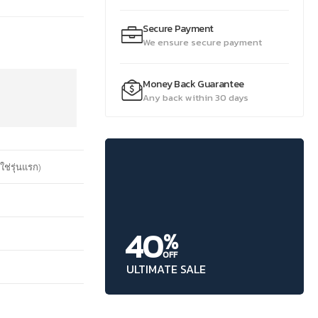
Secure Payment
We ensure secure payment
Money Back Guarantee
Any back within 30 days
ใช่รุ่นแรก)
40
%
OFF
ULTIMATE SALE