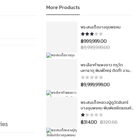
More Products
พระสมเด็จบางขุนพรหม
฿
999,999.00
฿
9,999,999.00
พระลีลากำแพงขาว กรุวัด
มหาธาตุ พิมพ์ใหญ่ ติดที่1 งาน
สมาคม 3โลห์ ประเภทเนื้อชิน
฿
9,999,999.00
พระสมเด็จหลวงปู่ภูวัดอินทร์
บางขุนพรหม พิมพ์แซยิดแขนหัก
ศอกนิยม
฿
314.00
฿
320.66
ies