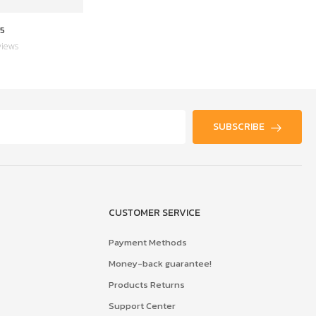
5
YT-2568-0002
views
0 Reviews
SUBSCRIBE
CUSTOMER SERVICE
Payment Methods
Money-back guarantee!
Products Returns
Support Center