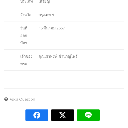
ประเภท
เหรียญ
จังหวัด
กรุงเทพ ฯ
วันที่
15 มีนาคม 2567
ออก
บัตร
เจ้าของ
คุณเผ่าพงษ์ ชำนาญไพร์
พระ
Ask a Question