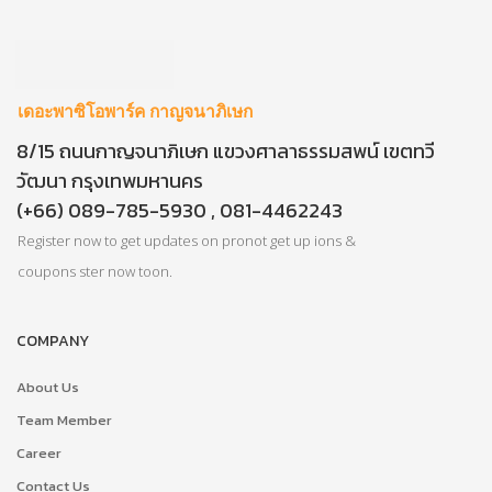
เดอะพาซิโอพาร์ค กาญจนาภิเษก
8/15 ถนนกาญจนาภิเษก แขวงศาลาธรรมสพน์ เขตทวี
วัฒนา กรุงเทพมหานคร
(+66) 089-785-5930 , 081-4462243
Register now to get updates on pronot get up ions &
coupons ster now toon.
COMPANY
About Us
Team Member
Career
Contact Us