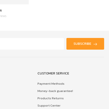
6
YT-2568-0001
views
0 Reviews
SUBSCRIBE
CUSTOMER SERVICE
Payment Methods
Money-back guarantee!
Products Returns
Support Center