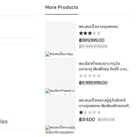
More Products
พระสมเด็จบางขุนพรหม
฿
999,999.00
฿
9,999,999.00
พระลีลากำแพงขาว กรุวัด
มหาธาตุ พิมพ์ใหญ่ ติดที่1 งาน
สมาคม 3โลห์ ประเภทเนื้อชิน
฿
9,999,999.00
พระสมเด็จหลวงปู่ภูวัดอินทร์
บางขุนพรหม พิมพ์แซยิดแขนหัก
ศอกนิยม
฿
314.00
฿
320.66
ies