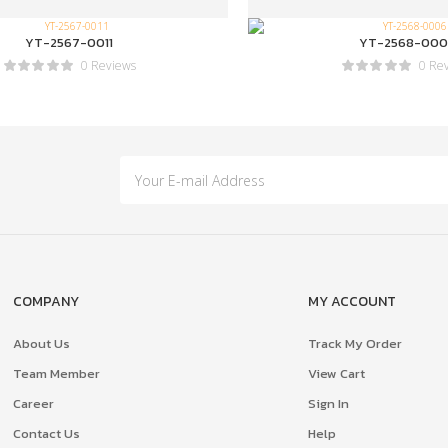
YT-2567-0011
YT-2568-000
0 Reviews
0 Re
COMPANY
MY ACCOUNT
About Us
Track My Order
Team Member
View Cart
Career
Sign In
Contact Us
Help