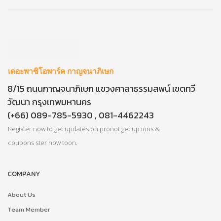
เดอะพาซิโอพาร์ค กาญจนาภิเษก
8/15 ถนนกาญจนาภิเษก แขวงศาลาธรรมสพน์ เขตทวี
วัฒนา กรุงเทพมหานคร
(+66) 089-785-5930 , 081-4462243
Register now to get updates on pronot get up ions &
coupons ster now toon.
COMPANY
About Us
Team Member