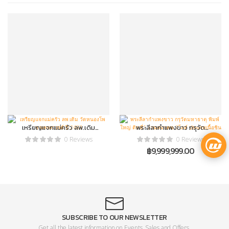
เหรียญแจกแม่ครัว ลพ.เดิม
พระลีลากำแพงขาว กรุวัด
วัดหนองโพ จ.นครสวรรค์ ปี
มหาธาตุ พิมพ์ใหญ่ ติดที่1 งาน
0 Reviews
0 Reviews
2483
สมาคม 3โลห์ ประเภทเนื้อชิน
฿
9,999,999.00
SUBSCRIBE TO OUR NEWSLETTER
Get all the latest information on Events, Sales and Offers.