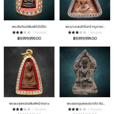
พระชัยวัฒน์พิมพ์หัวไม้ขีด
พระนางเสน่ห์จันทร์ กรุตาเถร
ขิงหนัง ตลับทองฝังเพชร
1 Reviews
1 Reviews
แชมป์ 30 โลห์ งานสมาคม
฿
9,999,999.00
฿
9,999,999.00
พระผงสุพรรณพิมพ์หน้ากลาง
พระยอดขุนพลเสมาตัด ชิน
เงิน ติดที่1 งาน สมาคมห้าโล่ห์
1 Reviews
1 Reviews
ประเภทเนื้อชิน