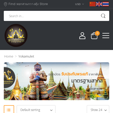
Find หยกสวนกวางตุัง Store
USD
0
>
Home
Yokamulet
รับประกันพระแท้
ออกบัตร
ราคาพิเศษ
มาตรฐานสากล
SHOP NOW