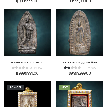
฿
9,999,999.00
฿
9,999,999.00
พระลีลากำแพงขาว กรุวัด
พระลีลายอดอัฏฐารส พิมพ์
มหาธาตุ พิมพ์ใหญ่ ติดที่1 งาน
ใหญ่ ชิ้นเขียว
0 Reviews
1 Reviews
สมาคม 3โลห์ ประเภทเนื้อชิน
฿
9,999,999.00
฿
9,999,999.00
90% OFF
HOT