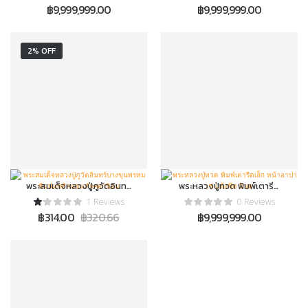
฿
9,999,999.00
฿
9,999,999.00
2% OFF
พระสมเด็จหลวงปู่ภูวัดอินทร์
พระหลวงปู่ทวด พิมพ์เตารีด
บางขุนพรหม พิมพ์แซยิดแขน
เล็ก หน้าอาปาเช่ แข้งขีด นิยม
1 Reviews
0 Reviews
หักศอกนิยม
฿
314.00
฿
320.66
฿
9,999,999.00