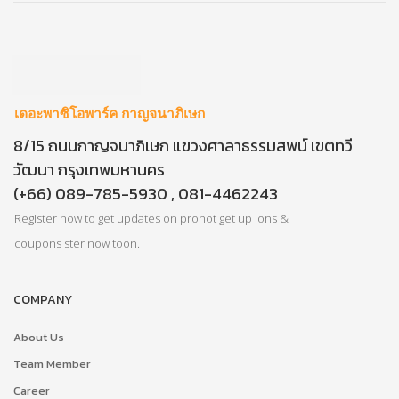
เดอะพาซิโอพาร์ค กาญจนาภิเษก
8/15 ถนนกาญจนาภิเษก แขวงศาลาธรรมสพน์ เขตทวี
วัฒนา กรุงเทพมหานคร
(+66) 089-785-5930 , 081-4462243
Register now to get updates on pronot get up ions &
coupons ster now toon.
COMPANY
About Us
Team Member
Career