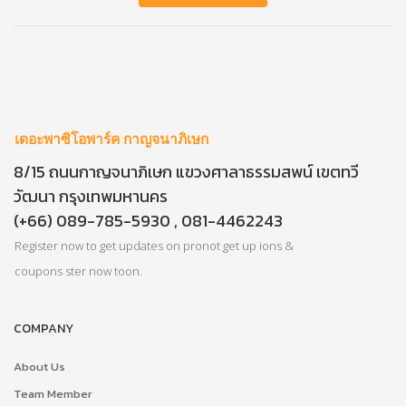
เดอะพาซิโอพาร์ค กาญจนาภิเษก
8/15 ถนนกาญจนาภิเษก แขวงศาลาธรรมสพน์ เขตทวี
วัฒนา กรุงเทพมหานคร
(+66) 089-785-5930 , 081-4462243
Register now to get updates on pronot get up ions &
coupons ster now toon.
COMPANY
About Us
Team Member