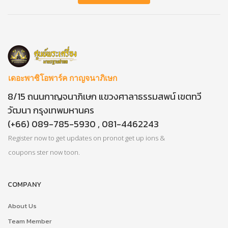
เดอะพาซิโอพาร์ค กาญจนาภิเษก
8/15 ถนนกาญจนาภิเษก แขวงศาลาธรรมสพน์ เขตทวี
วัฒนา กรุงเทพมหานคร
(+66) 089-785-5930 , 081-4462243
Register now to get updates on pronot get up ions &
coupons ster now toon.
COMPANY
About Us
Team Member