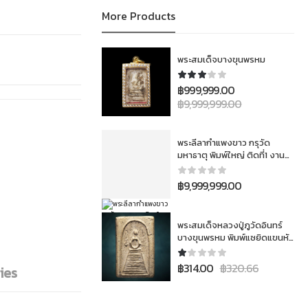
More Products
พระสมเด็จบางขุนพรหม
฿
999,999.00
฿
9,999,999.00
พระลีลากำแพงขาว กรุวัด
มหาธาตุ พิมพ์ใหญ่ ติดที่1 งาน
สมาคม 3โลห์ ประเภทเนื้อชิน
฿
9,999,999.00
พระสมเด็จหลวงปู่ภูวัดอินทร์
บางขุนพรหม พิมพ์แซยิดแขนหัก
ศอกนิยม
฿
314.00
฿
320.66
ies