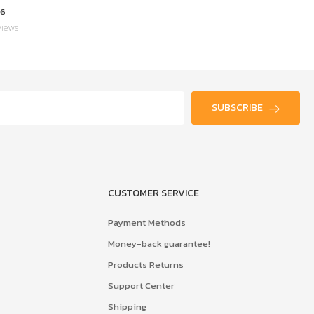
6
YT-2567-0015
views
0 Reviews
SUBSCRIBE
CUSTOMER SERVICE
Payment Methods
Money-back guarantee!
Products Returns
Support Center
Shipping