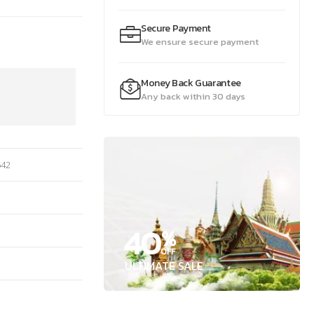
Secure Payment
We ensure secure payment
Money Back Guarantee
Any back within 30 days
542
40
%
OFF
ULTIMATE SALE