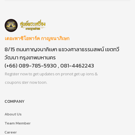
เดอะพาซิโอพาร์ค กาญจนาภิเษก
8/15 ถนนกาญจนาภิเษก แขวงศาลาธรรมสพน์ เขตทวี
วัฒนา กรุงเทพมหานคร
(+66) 089-785-5930 , 081-4462243
Register now to get updates on pronot get up ions &
coupons ster now toon.
COMPANY
About Us
Team Member
Career