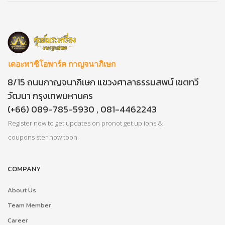
เดอะพาซิโอพาร์ค กาญจนาภิเษก
8/15 ถนนกาญจนาภิเษก แขวงศาลาธรรมสพน์ เขตทวี
วัฒนา กรุงเทพมหานคร
(+66) 089-785-5930 , 081-4462243
Register now to get updates on pronot get up ions &
coupons ster now toon.
COMPANY
About Us
Team Member
Career