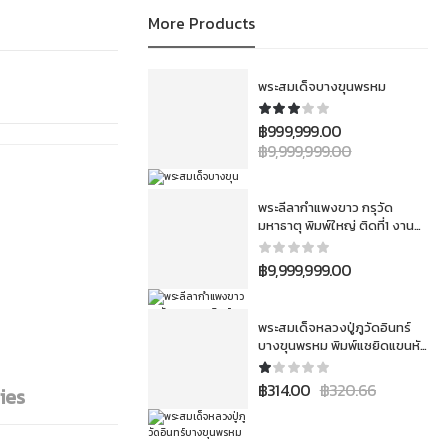
More Products
พระสมเด็จบางขุนพรหม
฿
999,999.00
฿
9,999,999.00
พระลีลากำแพงขาว กรุวัด
มหาธาตุ พิมพ์ใหญ่ ติดที่1 งาน
สมาคม 3โลห์ ประเภทเนื้อชิน
฿
9,999,999.00
พระสมเด็จหลวงปู่ภูวัดอินทร์
บางขุนพรหม พิมพ์แซยิดแขนหัก
ศอกนิยม
฿
314.00
฿
320.66
ies