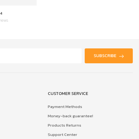
4
YT-2567-0015
views
0 Reviews
SUBSCRIBE
CUSTOMER SERVICE
Payment Methods
Money-back guarantee!
Products Returns
Support Center