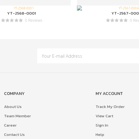
YT-2568-0001
YT-2567-000
0 Reviews
0 Re
COMPANY
MY ACCOUNT
About Us
Track My Order
Team Member
View Cart
Career
Sign In
Contact Us
Help