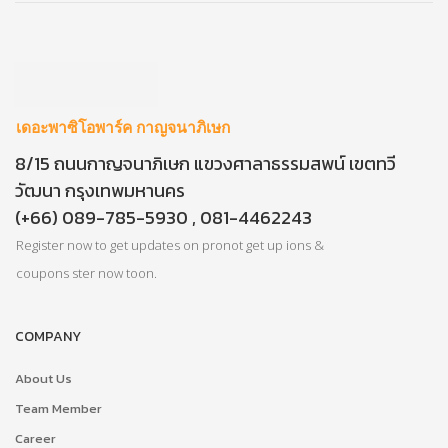
เดอะพาซิโอพาร์ค กาญจนาภิเษก
8/15 ถนนกาญจนาภิเษก แขวงศาลาธรรมสพน์ เขตทวี
วัฒนา กรุงเทพมหานคร
(+66) 089-785-5930 , 081-4462243
Register now to get updates on pronot get up ions &
coupons ster now toon.
COMPANY
About Us
Team Member
Career