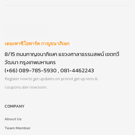
เดอะพาซิโอพาร์ค กาญจนาภิเษก
8/15 ถนนกาญจนาภิเษก แขวงศาลาธรรมสพน์ เขตทวี
วัฒนา กรุงเทพมหานคร
(+66) 089-785-5930 , 081-4462243
Register now to get updates on pronot get up ions &
coupons ster now toon.
COMPANY
About Us
Team Member