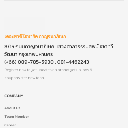
เดอะพาซิโอพาร์ค กาญจนาภิเษก
8/15 ถนนกาญจนาภิเษก แขวงศาลาธรรมสพน์ เขตทวี
วัฒนา กรุงเทพมหานคร
(+66) 089-785-5930 , 081-4462243
Register now to get updates on pronot get up ions &
coupons ster now toon.
COMPANY
About Us
Team Member
Career