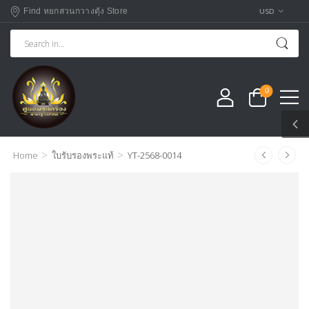
USD
Find หยกสวนกวางตุัง Store
0
>
>
Home
ใบรับรองพระแท้
YT-2568-0014