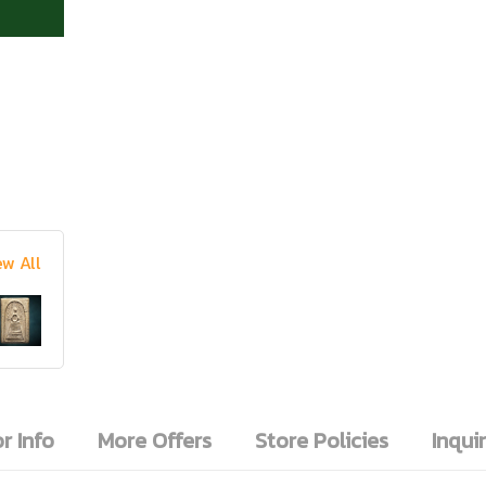
ew All
r Info
More Offers
Store Policies
Inquir