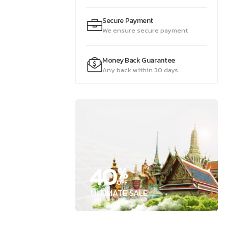
Secure Payment
We ensure secure payment
Money Back Guarantee
Any back within 30 days
40
%
OFF
ULTIMATE SALE