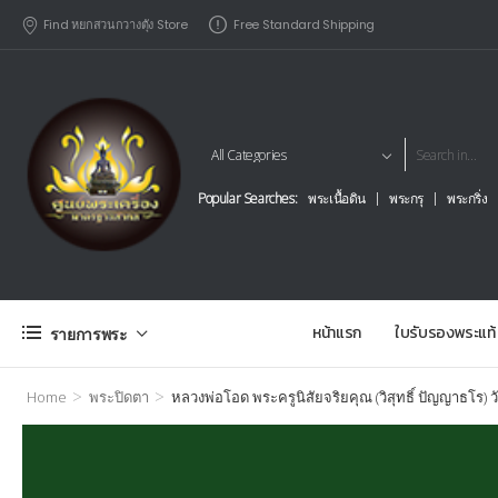
Find หยกสวนกวางตุัง Store
Free Standard Shipping
Popular Searches:
พระเนื้อดิน
พระกรุ
พระกริ่ง
หน้าแรก
ใบรับรองพระแท้
รายการพระ
>
>
Home
พระปิดตา
หลวงพ่อโอด พระครูนิสัยจริยคุณ (วิสุทธิ์ ปัญญาธโร) ว