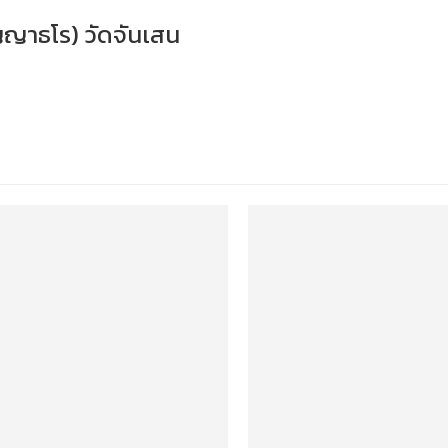
ัญญาธโร) วัดจันเสน