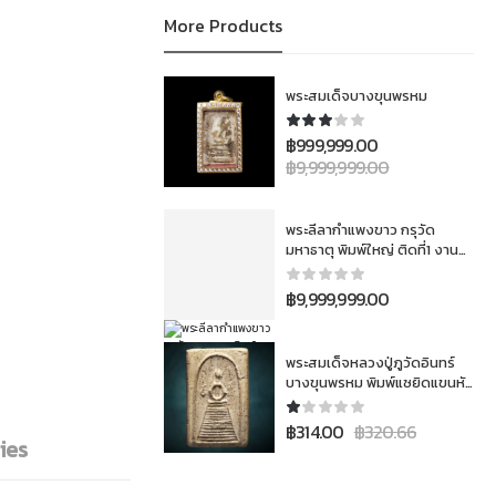
More Products
พระสมเด็จบางขุนพรหม
฿
999,999.00
฿
9,999,999.00
พระลีลากำแพงขาว กรุวัด
มหาธาตุ พิมพ์ใหญ่ ติดที่1 งาน
สมาคม 3โลห์ ประเภทเนื้อชิน
฿
9,999,999.00
พระสมเด็จหลวงปู่ภูวัดอินทร์
บางขุนพรหม พิมพ์แซยิดแขนหัก
ศอกนิยม
฿
314.00
฿
320.66
ies