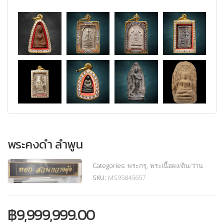
พระคงดำ ลำพูน
Categories:
พระกรุ
,
พระเนื้อผง/ดิน/ว่าน
SKU:
MS95845657
฿
9,999,999.00