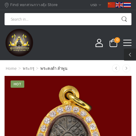
Find หยกสวนกวางตุัง Store
USD
0
>
>
Home
พระกรุ
พระคงดำ ลำพูน
HOT