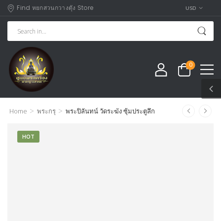
Find หยกสวนกวางตุัง Store
USD
0
>
>
Home
พระกรุ
พระปิลันทน์ วัดระฆัง ซุ้มประตูลึก
HOT