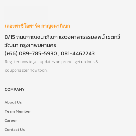
เดอะพาซิโอพาร์ค กาญจนาภิเษก
8/15 ถนนกาญจนาภิเษก แขวงศาลาธรรมสพน์ เขตทวี
วัฒนา กรุงเทพมหานคร
(+66) 089-785-5930 , 081-4462243
Register now to get updates on pronot get up ions &
coupons ster now toon.
COMPANY
About Us
Team Member
Career
Contact Us