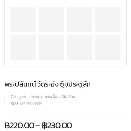
พระปิลันทน์ วัดระฆัง ซุ้มประตูลึก
Categories:
พระกรุ
,
พระเนื้อผง/ดิน/ว่าน
SKU:
MS95845656
฿
220.00
–
฿
230.00