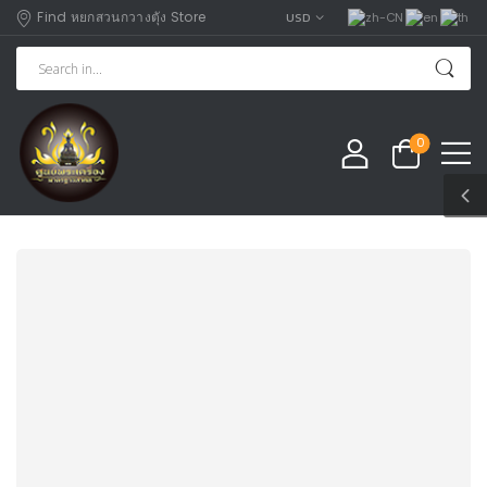
Find หยกสวนกวางตุัง Store
USD
0