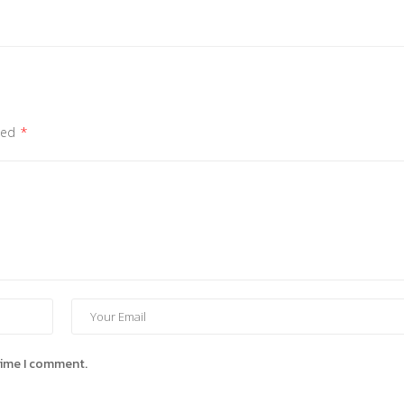
rked
*
 time I comment.