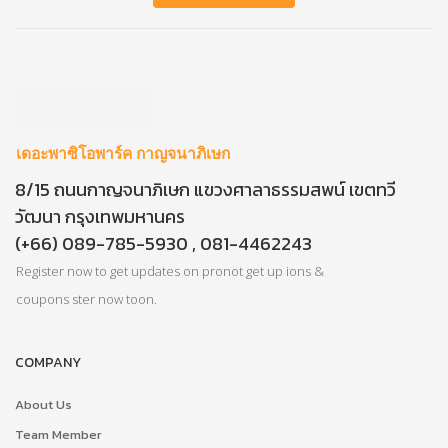
เดอะพาซิโอพาร์ค กาญจนาภิเษก
8/15 ถนนกาญจนาภิเษก แขวงศาลาธรรมสพน์ เขตทวี
วัฒนา กรุงเทพมหานคร
(+66) 089-785-5930 , 081-4462243
Register now to get updates on pronot get up ions &
coupons ster now toon.
COMPANY
About Us
Team Member