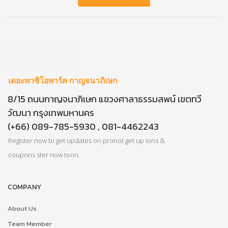
เดอะพาซิโอพาร์ค กาญจนาภิเษก
8/15 ถนนกาญจนาภิเษก แขวงศาลาธรรมสพน์ เขตทวี
วัฒนา กรุงเทพมหานคร
(+66) 089-785-5930 , 081-4462243
Register now to get updates on pronot get up ions &
coupons ster now toon.
COMPANY
About Us
Team Member