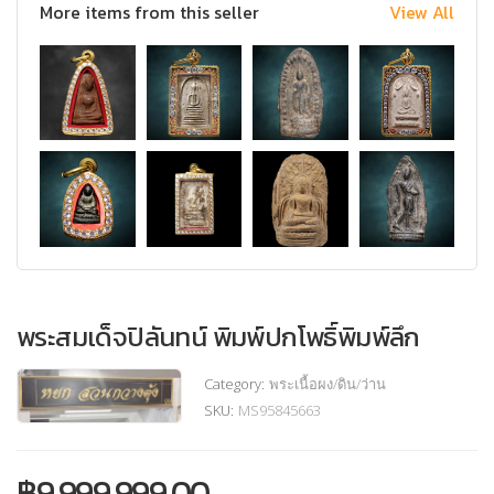
More items from this seller
View All
พระสมเด็จปิลันทน์ พิมพ์ปกโพธิ์พิมพ์ลึก
Category:
พระเนื้อผง/ดิน/ว่าน
SKU:
MS95845663
฿
9,999,999.00