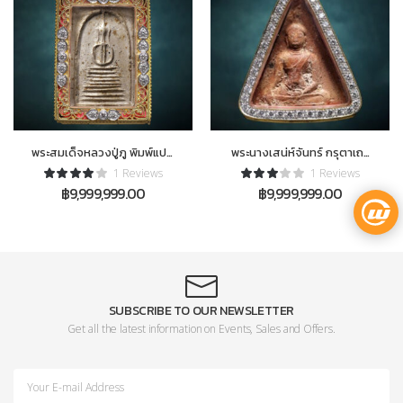
พระสมเด็จหลวงปู่ภู พิมพ์แปด
พระนางเสน่ห์จันทร์ กรุตาเถร
ชั้นแขนหักหักศอก
ขิงหนัง ตลับทองฝังเพชร
1 Reviews
1 Reviews
แชมป์ 30 โลห์ งานสมาคม
฿
9,999,999.00
฿
9,999,999.00
SUBSCRIBE TO OUR NEWSLETTER
Get all the latest information on Events, Sales and Offers.