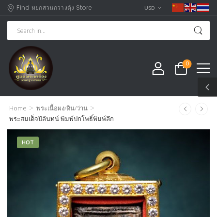
Find หยกสวนกวางตุัง Store
USD
0
>
>
Home
พระเนื้อผง/ดิน/ว่าน
พระสมเด็จปิลันทน์ พิมพ์ปกโพธิ์พิมพ์ลึก
HOT