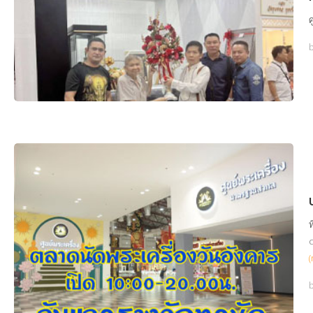
ศ
ท
c
(