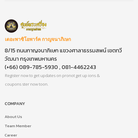
เดอะพาซิโอพาร์ค กาญจนาภิเษก
8/15 ถนนกาญจนาภิเษก แขวงศาลาธรรมสพน์ เขตทวี
วัฒนา กรุงเทพมหานคร
(+66) 089-785-5930 , 081-4462243
Register now to get updates on pronot get up ions &
coupons ster now toon.
COMPANY
About Us
Team Member
Career