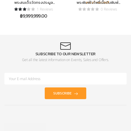
พระสมเด็จวัดทรงประมูล
พระพิมพ์ใบโพธิ์เนื้อดินพิมพ์
พิมพ์แหวกม่าน
ใหญ่ หลังยันต์ดวง ส1 หลวง
1 Reviews
0 Reviews
พ่อลี
฿
9,999,999.00
SUBSCRIBE TO OUR NEWSLETTER
Get all the latest information on Events, Sales and Offers.
SUBSCRIBE