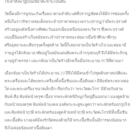
ไข่ ผ้าสังฆาฏิเป็นเขี้ยวตะขาบ เป็นต้น
วัดนี้คงมีการบูรณะกันเรื่อยมาตามลำดับ แต่ที่ปรากฏชัดคงได้มีการซ่อมครั้ง
หนึ่งในราวรัชกาลสมเด็จพระเจ้าปราสาททอง เพราะปรากฏว่ามีพระปรางค์
สร้างอยู่องค์หนึ่งทางทิศตะวันออกเฉียงเหนือของพระวิหาร ซึ่งพระปรางค์
แบบนี้นิยมสร้างในสมัยพระเจ้าปราสาททอง ต่อมาเมื่อข้าศึกมาตีกรุง
ศรีอยุธยาและเสียกรุงครั้งสุดท้าย วัดนี้ก็เลยกลายเป็นวัดร้างไป และต่อมามี
ราษฎรได้กลับมาอาศัยอยู่ในสมัยแผ่นดินพระเจ้ากรุงธนบุรี จึงได้มีพระภิกษุ
มาอยู่จำพรรษา และกลับมาเป็นวัดร้างอีกครั้งเมื่อประมาณ 90 ปีที่ผ่านมา
เมื่อกลับมาเป็นวัดร้างได้ประมาณ 20 ปีจึงได้มีคนเข้าไปขุดค้นหาสมบัติและ
พระเครื่องและได้พบพระเครื่องทั้งเนื้อชินและเนื้อดินเผา มีพิมพ์พระหลวงพ่อ
โต และพระเครื่อง ขนาดเล็กอีก เรียกกันว่า “พระวัดตะไกร” มีด้วยกันสาม
พิมพ์ คือ พิมพ์หน้าครุฑ เนื้อจากพระพักตร์มีจมูกใหญ่ยื่นออกมา มองดูคล้าย
กับหน้าของครุฑ พิมพ์หน้ามงคล องค์พระจะดูชะลูดกว่า พระพักตร์ออกรูปไข่
และพิมพ์หน้าฤๅษี พระพักตร์มองดูคล้ายหน้าฤๅษี พระวัดตะไกรมีทั้งเนื้อชิน
และเนื้อดิน บางองค์มีลงรักปิดทองด้วยก็มี พระเนื้อชินนั้นมีการพบน้อยมาก
จึงไม่ค่อยนิยมเท่าเนื้อดินเผา