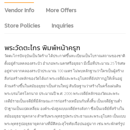
Vendor Info
More Offers
Store Policies
Inquiries
พระวัดตะไกร พิมพ์หน้าครุฑ
วัดตะไกรปัจจุบันเป็นวัดร้าง ได้ประกาศขึ้นทะเบียนเป็นโบราณสถานของชาติ
ตั้งอยู่ตำบลคลองสระบัว อำเภอพระนครศรีอยุธยา มีเนื้อที่ประมาณ 25 ไร่เศษ
อยู่ห่างจากคลองสระบัวประมาณ 100 เมตร ไม่พบหลักฐานว่าใครเป็นผู้สร้าง
สิ่งก่อสร้างหลักของวัดได้แก่ พระเจดีย์และพระอุโบสถที่ยังปรากฏให้เห็นอยู่
ล้วนสร้างขึ้นในสมัยอยุธยาเป็นส่วนใหญ่ สันนิษฐานว่าสร้างในครั้งแผ่นดิน
พระบรมไตรโลกนาถ ประมาณปี พ.ศ. 2006 พระเจดีย์หลักของวัดและพระ
เจดีย์รายเป็นเจดีย์ที่มีลักษณะการก่อสร้างเหมือนกันทั้งสิ้น เป็นเจดีย์ฐานต่ำ
บัวฐานเป็นแปดเหลี่ยม องค์ระฆังสูงแบบเจดีย์ทรงลังกา ซึ่งเป็นเจดีย์ที่สร้างใน
สมัยอยุธยายุคกลาง สำหรับพระพุทธรูปพระประธานและพระอุโบสถ เป็นแบบ
พระพุทธรูปอยุธยายุคกลางที่มีศิลปะสุโขทัยเจือปนอยู่มาก เช่น พระพักตร์รูป