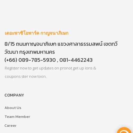
เดอะพาซิโอพาร์ค กาญจนาภิเษก
8/15 ถนนกาญจนาภิเษก แขวงศาลาธรรมสพน์ เขตทวี
วัฒนา กรุงเทพมหานคร
(+66) 089-785-5930 , 081-4462243
Register now to get updates on pronot get up ions &
coupons ster now toon.
COMPANY
About Us
Team Member
Career