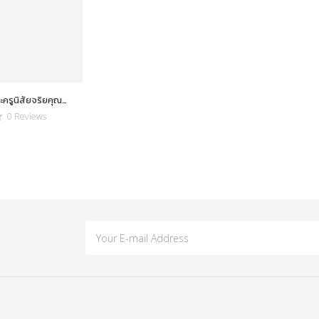
ครูนิสัยจริยคุณ
าธโร) วัดจันเสน
0 Reviews