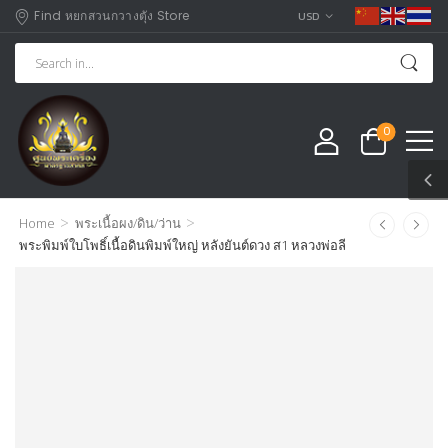
Find หยกสวนกวางตุัง Store
USD
0
>
>
Home
พระเนื้อผง/ดิน/ว่าน
พระพิมพ์ใบโพธิ์เนื้อดินพิมพ์ใหญ่ หลังยันต์ดวง ส1 หลวงพ่อลี