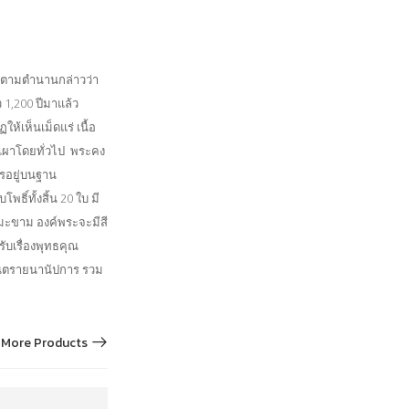
า ตามตำนานกล่าวว่า
 1,200 ปีมาแล้ว
ห้เห็นเม็ดแร่ เนื้อ
นเผาโดยทั่วไป พระคง
รอยู่บนฐาน
พธิ์ทั้งสิ้น 20 ใบ มี
อกมะขาม องค์พระจะมีสี
รับเรื่องพุทธคุณ
ยันตรายนานัปการ รวม
More Products