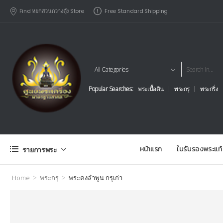
Find หยกสวนกวางตุัง Store
Free Standard Shipping
Popular Searches:
พระเนื้อดิน
พระกรุ
พระกริ่ง
หน้าแรก
ใบรับรองพระแท้
รายการพระ
>
>
Home
พระกรุ
พระคงลำพูน กรุเก่า