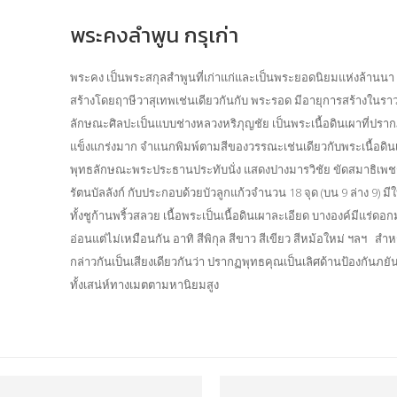
พระคงลำพูน กรุเก่า
พระคง เป็นพระสกุลสำพูนที่เก่าแก่และเป็นพระยอดนิยมแห่งล้านน
สร้างโดยฤาษีวาสุเทพเช่นเดียวกันกับ พระรอด มีอายุการสร้างในราว
ลักษณะศิลปะเป็นแบบช่างหลวงหริภุญชัย เป็นพระเนื้อดินเผาที่ปรากฏใ
แข็งแกร่งมาก จำแนกพิมพ์ตามสีของวรรณะเช่นเดียวกับพระเนื้อดิ
พุทธลักษณะพระประธานประทับนั่ง แสดงปางมารวิชัย ขัดสมาธิเพช
รัตนบัลลังก์ กับประกอบด้วยบัวลูกแก้วจำนวน 18 จุด (บน 9 ล่าง 9) มีใบโ
ทั้งชูก้านพริ้วสลวย เนื้อพระเป็นเนื้อดินเผาละเอียด บางองค์มีแร่ด
อ่อนแต่ไม่เหมือนกัน อาทิ สีพิกุล สีขาว สีเขียว สีหม้อใหม่ ฯลฯ สำห
กล่าวกันเป็นเสียงเดียวกันว่า ปรากฏพุทธคุณเป็นเลิศด้านป้องกันภ
ทั้งเสน่ห์ทางเมตตามหานิยมสูง