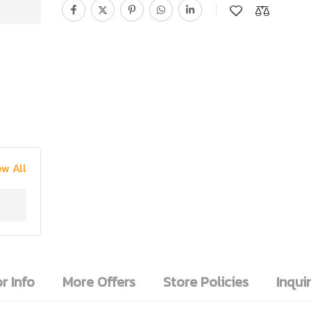
ew All
r Info
More Offers
Store Policies
Inquir