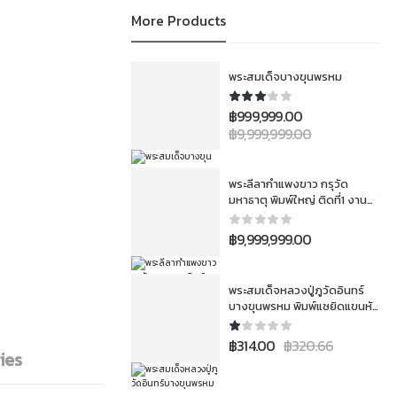
More Products
พระสมเด็จบางขุนพรหม
฿
999,999.00
฿
9,999,999.00
พระลีลากำแพงขาว กรุวัด
มหาธาตุ พิมพ์ใหญ่ ติดที่1 งาน
สมาคม 3โลห์ ประเภทเนื้อชิน
฿
9,999,999.00
พระสมเด็จหลวงปู่ภูวัดอินทร์
บางขุนพรหม พิมพ์แซยิดแขนหัก
ศอกนิยม
฿
314.00
฿
320.66
ies